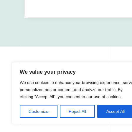
We value your privacy
We use cookies to enhance your browsing experience, serv
personalized ads or content, and analyze our traffic. By
MJC Boby Lapointe 8 rue des
No
clicking "Accept All", you consent to our use of cookies.
maraîchers 91140 Villebon-sur-Yvette
contact
rempl
Customize
Reject All
Accept All