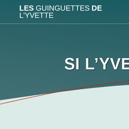
Passer
LES
GUINGUETTES
DE
au
L'YVETTE
contenu
SI L’Y