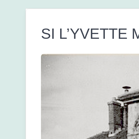
SI L’YVETTE