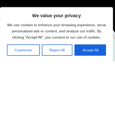
We value your privacy
We use cookies to enhance your browsing experience, serve
personalized ads or content, and analyze our traffic. By
clicking "Accept All", you consent to our use of cookies.
Customize
Reject All
Accept All
QUI SOMMES-NOUS ?
Les Guinguettes de l’Yvette
est un
festival des arts de la rue
gratuit et convivial,
qui se déroule chaque année le
premier
week-end de juin
le long de la rivière Yvette, entre
Palaiseau
et
Villebon-sur-Yvette en Essonne.
Porté par
l’association Les Guinguettes de l’Yvette
avec les
MJC Boby Lapointe
et
Théâtre des 3 Vallées,
ainsi que de