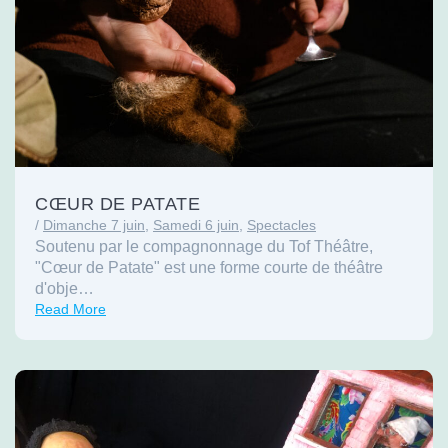
CŒUR DE PATATE
/
Dimanche 7 juin
,
Samedi 6 juin
,
Spectacles
Soutenu par le compagnonnage du Tof Théâtre,
"Cœur de Patate" est une forme courte de théâtre
d'obje…
Read More