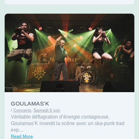
GOULAMAS’K
/
Concerts
,
Samedi 6 juin
Véritable déflagration d’énergie contagieuse,
Goulamas’K investit la scène avec un ska-punk trad
exp…
Read More