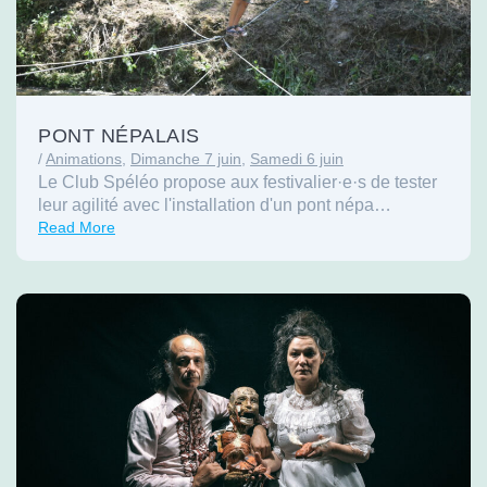
PONT NÉPALAIS
/
Animations
,
Dimanche 7 juin
,
Samedi 6 juin
Le Club Spéléo propose aux festivalier·e·s de tester
leur agilité avec l'installation d'un pont népa…
Read More