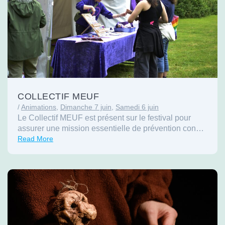
COLLECTIF MEUF
/
Animations
,
Dimanche 7 juin
,
Samedi 6 juin
Le Collectif MEUF est présent sur le festival pour
assurer une mission essentielle de prévention con…
Read More