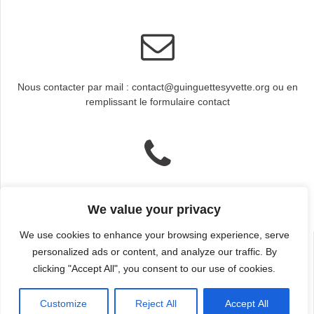
Nous contacter par mail : contact@guinguettesyvette.org ou en
remplissant le formulaire contact
Nous contacter par téléphone : Ouverture : 10h-12h et 14h-17h
We value your privacy
Secrétariat : 01 80 85 58 20
We use cookies to enhance your browsing experience, serve
personalized ads or content, and analyze our traffic. By
clicking "Accept All", you consent to our use of cookies.
© 2026 Les Guinguettes de l'Yvette. Construit avec WordPress et
Customize
Reject All
Accept All
le
thème Mesmerize