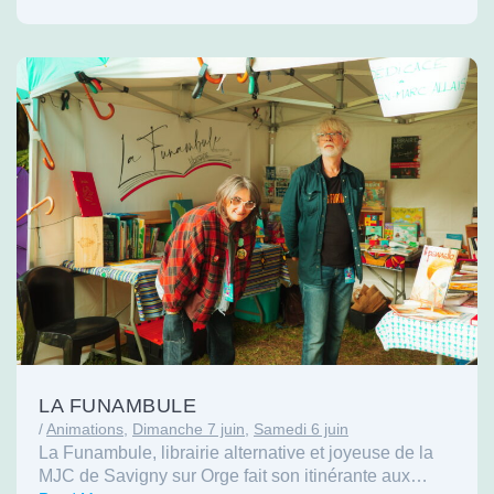
LA FUNAMBULE
/
Animations
,
Dimanche 7 juin
,
Samedi 6 juin
La Funambule, librairie alternative et joyeuse de la
MJC de Savigny sur Orge fait son itinérante aux…