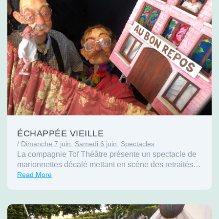
ÉCHAPPÉE VIEILLE
/
Dimanche 7 juin
,
Samedi 6 juin
,
Spectacles
La compagnie Tof Théâtre présente un spectacle de
marionnettes décalé mettant en scène des retraités…
Read More