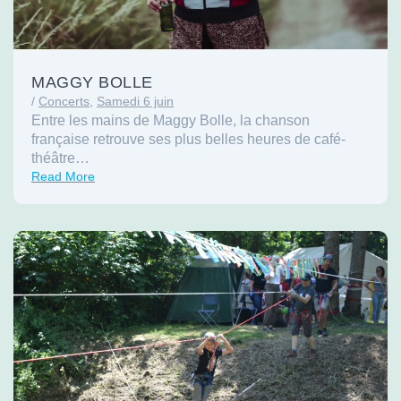
MAGGY BOLLE
/
Concerts
,
Samedi 6 juin
Entre les mains de Maggy Bolle, la chanson
française retrouve ses plus belles heures de café-
théâtre…
Read More