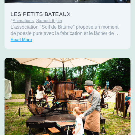
LES PETITS BATEAUX
/
Animations
,
Samedi 6 juin
L'association "Soif de Bitume" propose un moment
de poésie pure avec la fabrication et le lâcher de …
Read More