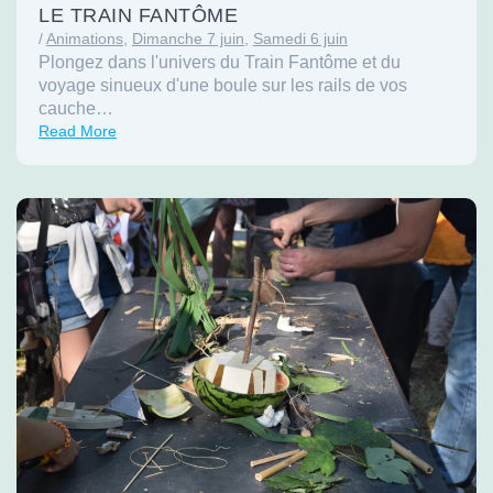
LE TRAIN FANTÔME
/
Animations
,
Dimanche 7 juin
,
Samedi 6 juin
Plongez dans l'univers du Train Fantôme et du
voyage sinueux d'une boule sur les rails de vos
cauche…
Read More