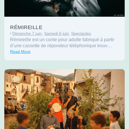
RÉMIREILLE
/
Dimanche 7 juin
,
Samedi 6 juin
,
Spectacles
Rémireille est un conte pour adulte fabriqué à partir
d’une cassette de répondeur téléphonique trouv…
Read More