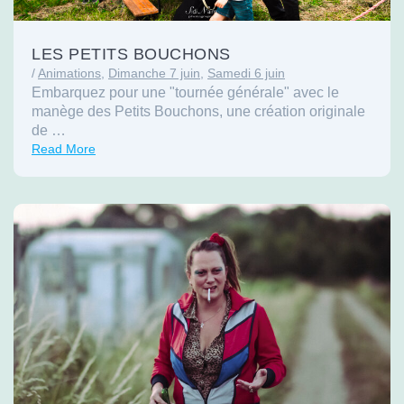
LES PETITS BOUCHONS
/
Animations
,
Dimanche 7 juin
,
Samedi 6 juin
Embarquez pour une "tournée générale" avec le
manège des Petits Bouchons, une création originale
de …
Read More