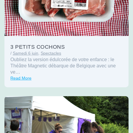
3 PETITS COCHONS
/
Samedi 6 juin
,
Spectacles
Oubliez la version édulcorée de votre enfance : le
Théâtre Magnetic débarque de Belgique avec une
ve…
Read More