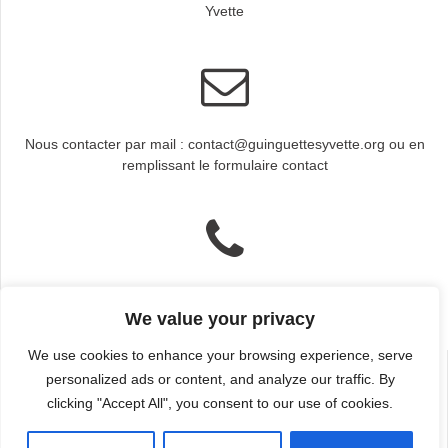
Yvette
Nous contacter par mail : contact@guinguettesyvette.org ou en
remplissant le formulaire contact
Nous contacter par téléphone : Ouverture : 10h-12h et 14h-17h
We value your privacy
Secrétariat : 01 80 85 58 20
We use cookies to enhance your browsing experience, serve
personalized ads or content, and analyze our traffic. By
clicking "Accept All", you consent to our use of cookies.
© 2026 Les Guinguettes de l'Yvette. Construit avec WordPress et